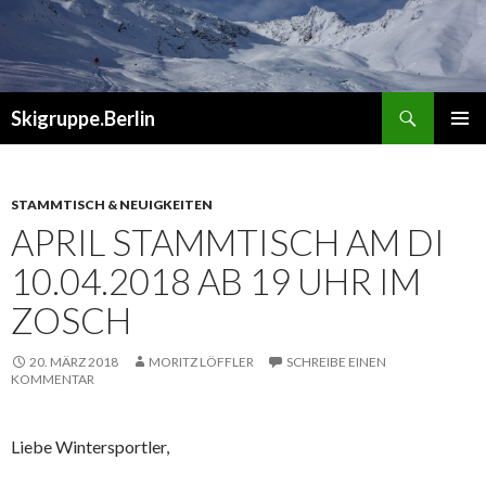
Suchen
Skigruppe.Berlin
ZUM
PRIMÄR
INHALT
MENÜ
SPRINGEN
STAMMTISCH & NEUIGKEITEN
APRIL STAMMTISCH AM DI
10.04.2018 AB 19 UHR IM
ZOSCH
20. MÄRZ 2018
MORITZ LÖFFLER
SCHREIBE EINEN
KOMMENTAR
Liebe Wintersportler,