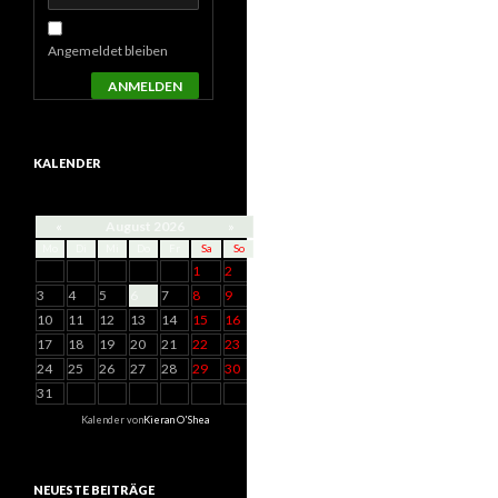
Angemeldet bleiben
ANMELDEN
KALENDER
«
August 2026
»
Mo
Di
Mi
Do
Fr
Sa
So
1
2
3
4
5
6
7
8
9
10
11
12
13
14
15
16
17
18
19
20
21
22
23
24
25
26
27
28
29
30
31
Kalender von
Kieran O'Shea
NEUESTE BEITRÄGE