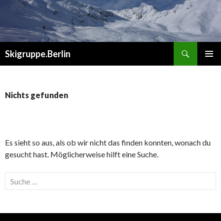
Suchen
Skigruppe.Berlin
ZUM
PRIMÄR
INHALT
MENÜ
SPRINGEN
Nichts gefunden
Es sieht so aus, als ob wir nicht das finden konnten, wonach du
gesucht hast. Möglicherweise hilft eine Suche.
Suche
nach: