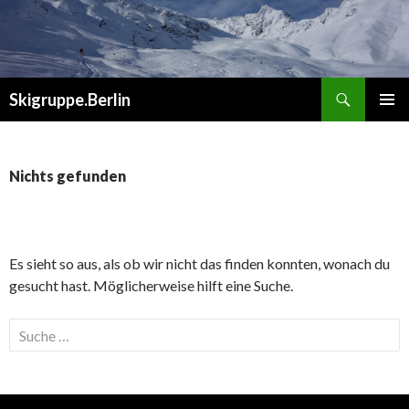
Suchen
Skigruppe.Berlin
ZUM
PRIMÄR
INHALT
MENÜ
SPRINGEN
Nichts gefunden
Es sieht so aus, als ob wir nicht das finden konnten, wonach du
gesucht hast. Möglicherweise hilft eine Suche.
Suche
nach: