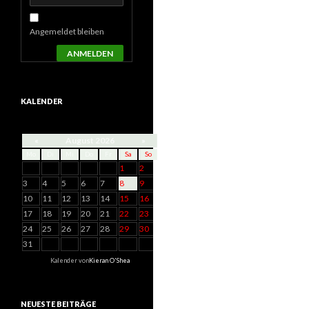
Angemeldet bleiben
ANMELDEN
KALENDER
«
August 2026
»
Mo
Di
Mi
Do
Fr
Sa
So
1
2
3
4
5
6
7
8
9
10
11
12
13
14
15
16
17
18
19
20
21
22
23
24
25
26
27
28
29
30
31
Kalender von
Kieran O'Shea
NEUESTE BEITRÄGE