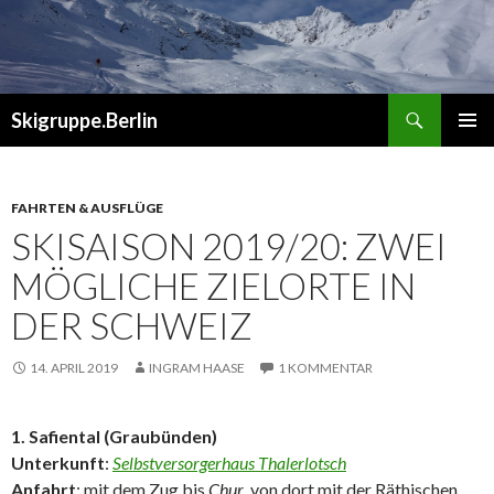
Suchen
Skigruppe.Berlin
ZUM
PRIMÄR
INHALT
MENÜ
SPRINGEN
FAHRTEN & AUSFLÜGE
SKISAISON 2019/20: ZWEI
MÖGLICHE ZIELORTE IN
DER SCHWEIZ
14. APRIL 2019
INGRAM HAASE
1 KOMMENTAR
1. Safiental (Graubünden)
Unterkunft
:
Selbstversorgerhaus Thalerlotsch
Anfahrt
: mit dem Zug bis
Chur
, von dort mit der Räthischen