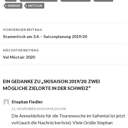
SKIREISE
SKITOUR
Beitrags-
VORHERIGER BEITRAG
Navigation
Stammtisch am 3.4. – Saisonplanung 2019/20
NÄCHSTER BEITRAG
Val Müstair 2020
EIN GEDANKE ZU „SKISAISON 2019/20: ZWEI
MÖGLICHE ZIELORTE IN DER SCHWEIZ“
Stephan Fiedler
21. NOVEMBER 2019 UM 8:20 UHR
Die Anmeldeliste für die Tourenwoche im Safiental ist jetzt
voll (auch die Nachrückerliste). Viele Grüße Stephan