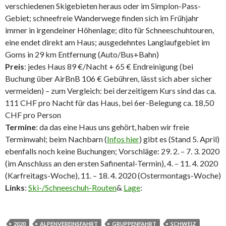
verschiedenen Skigebieten heraus oder im Simplon-Pass-
Gebiet; schneefreie Wanderwege finden sich im Frühjahr
immer in irgendeiner Höhenlage; dito für Schneeschuhtouren,
eine endet direkt am Haus; ausgedehntes Langlaufgebiet im
Goms in 29 km Entfernung (Auto/Bus+Bahn)
Preis
: jedes Haus 89 €/Nacht + 65 € Endreinigung (bei
Buchung über AirBnB 106 € Gebühren, lässt sich aber sicher
vermeiden) – zum Vergleich: bei derzeitigem Kurs sind das ca.
111 CHF pro Nacht für das Haus, bei 6er-Belegung ca. 18,50
CHF pro Person
Termine
: da das eine Haus uns gehört, haben wir freie
Terminwahl; beim Nachbarn (
Infos hier
) gibt es (Stand 5. April)
ebenfalls noch keine Buchungen; Vorschläge: 29. 2. – 7. 3. 2020
(im Anschluss an den ersten Safinental-Termin), 4. – 11. 4. 2020
(Karfreitags-Woche), 11. – 18. 4. 2020 (Ostermontags-Woche)
Links
:
Ski-/Schneeschuh-Routen
&
Lage
:
2020
ALPENVEREINSFAHRT
GRUPPENFAHRT
SCHWEIZ