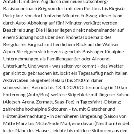
Anfahrt
: mit dem Zug durch den neuen Lötschberg-
Basistunnel nach
Brig
, von dort mit dem Postbus bis
Birgisch –
Parkplatz, von dort fünfzehn Minuten Fußweg, dieser kann
durch Auto-Abholung auf fünf Minuten verkürzt werden
Beschreibung
: Die Häuser liegen direkt nebeneinander auf
einem Südhang hoch über dem Rhônetal oberhalb des
Bergdorfes Birgisch mit herrlichem Blick auf die Walliser
Alpen. Sie eignen sich hervorragend als Basislager für alpine
Unternehmungen, als Familienquartier oder Allround-
Unterkunft. Und wenn – was selten vorkommt – das Wetter
gar nicht zu gebrauchen ist, lockt ein Tagesauflug nach Italien.
Aktivitäten
: Skigebiet Belalp (bis 3100 m, daher
schneesicher; Betrieb bis 13. 4. 2020/Ostermontag) in 10 km
Entfernung (Auto/Bus), weitere Skigebiete mit längerer Saison
(Aletsch-Arena, Zermatt, Saas-Fee) in Tagesfahrt-Distanz;
zahlreiche hochalpine Skitouren – tw. mit Gletscher und
Hüttenübernachtung – in der näheren Umgebung (Saison von
Mitte März bis Mitte/Ende Mai), eine davon (Nesthorn) endet
in der Nähe des Hauses, leichte bis mittlere Skitouren aus den