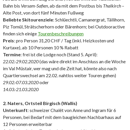
Bahn bis
Versam-Safien
, ab da mit dem Postbus bis
Thalkirch
–
Alte Post, von dort fünf Minuten Fußweg
Beliebte Skitourenziele
: Schlüechtli, Camanergrat, Tällihorn,
Piz Tomül, Strätscherhorn oder Bärenhorn; bei Outdooractive
finden sich einige
Tourenbeschreibungen
Preis
: pro Person 31,20 CHF / Tag (inkl. Heizkosten und
Kurtaxe), ab 10 Personen 10 % Rabatt
Termine
: frei ist die Lodge noch (Stand 5. April):
22.02.-29.02.2020
(das wäre direkt im Anschluss an die Woche
im Val Müstair, wer mag und die Zeit hat, könnte also nach
Quartierswechsel am 22.02. nahtlos weiter Touren gehen)
29.02.-07.03.2020
oder
14.03.-21.03.2020
2. Naters, Ortsteil Birgisch (Wallis)
Unterkunft
: schweizer Chalêt von Anne und Ingram für 6
Personen, bei Bedarf mit dem baugleichen Nachbarhaus auf
12 Personen erweiterbar