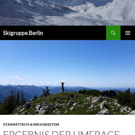
Suchen
Skigruppe.Berlin
ZUM
PRIMÄR
INHALT
MENÜ
SPRINGEN
STAMMTISCH & NEUIGKEITEN
ERGEBNIS DER UMFRAGE