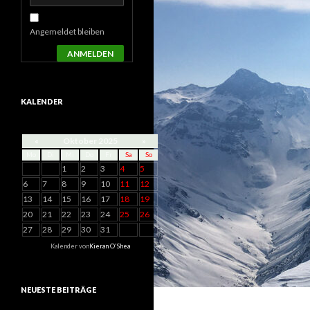
Angemeldet bleiben
ANMELDEN
KALENDER
«
Oktober 2025
»
Mo
Di
Mi
Do
Fr
Sa
So
1
2
3
4
5
6
7
8
9
10
11
12
13
14
15
16
17
18
19
20
21
22
23
24
25
26
27
28
29
30
31
Kalender von
Kieran O'Shea
NEUESTE BEITRÄGE