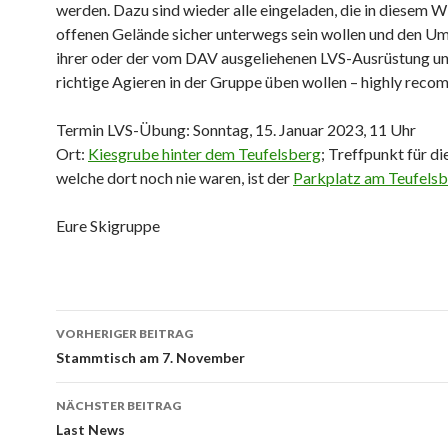
werden. Dazu sind wieder alle eingeladen, die in diesem W
offenen Gelände sicher unterwegs sein wollen und den U
ihrer oder der vom DAV ausgeliehenen LVS-Ausrüstung u
richtige Agieren in der Gruppe üben wollen – highly rec
Termin LVS-Übung: Sonntag, 15. Januar 2023, 11 Uhr
Ort:
Kiesgrube hinter dem Teufelsberg
; Treffpunkt für di
welche dort noch nie waren, ist der
Parkplatz am Teufels
Eure Skigruppe
Beitrags-
VORHERIGER BEITRAG
Navigation
Stammtisch am 7. November
NÄCHSTER BEITRAG
Last News