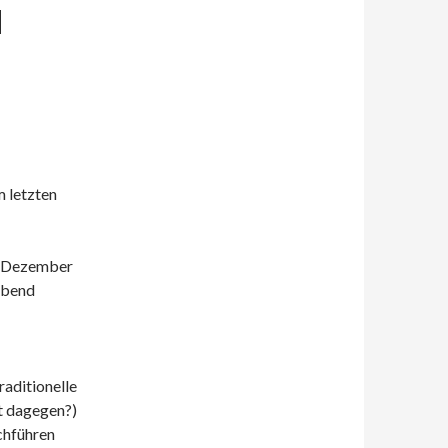
H
 letzten
6. Dezember
Abend
raditionelle
t dagegen?)
chführen