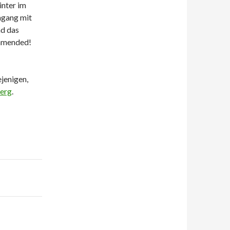
inter im
mgang mit
nd das
ommended!
ejenigen,
berg
.