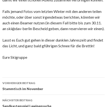
Falls jemand Fotos vom letzten Winter mit den anderen teilen
möchte, oder über sonst irgendetwas berichten, könnten wir
auch einen Beamer nutzen (in diesem Fall bitte bis zum 30.11.
an ski@dav-berlin Bescheid geben, dann reservieren wir einen).
Lasst es Euch gut gehen in dieser dunklen Jahreszeit und findet
das Licht, und ganz bald gführigen Schnee für die Brettln!
Eure Skigruppe
Beitrags-
VORHERIGER BEITRAG
Navigation
Stammtisch im November
NÄCHSTER BEITRAG
Sandkastenspiel Lawinensuche