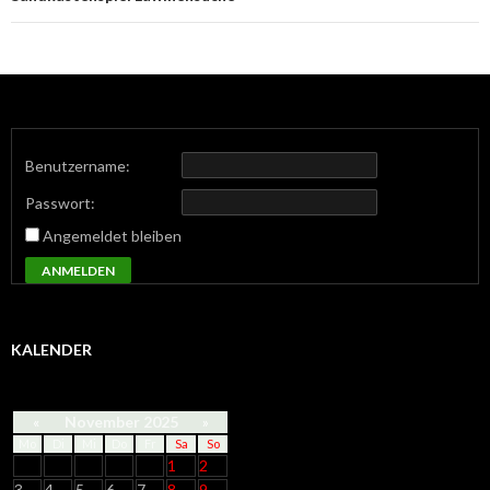
Benutzername:
Passwort:
Angemeldet bleiben
ANMELDEN
KALENDER
«
November 2025
»
Mo
Di
Mi
Do
Fr
Sa
So
1
2
3
4
5
6
7
8
9