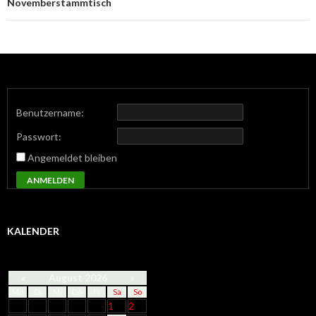
Novemberstammtisch
Benutzername:
Passwort:
Angemeldet bleiben
ANMELDEN
KALENDER
«
August 2026
»
Mo
Di
Mi
Do
Fr
Sa
So
1
2