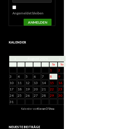
Angemeldet bleiben
ANMELDEN
KALENDER
«
August 2026
»
Mo
Di
Mi
Do
Fr
Sa
So
1
2
3
4
5
6
7
8
9
10
11
12
13
14
15
16
17
18
19
20
21
22
23
24
25
26
27
28
29
30
31
Kalender von
Kieran O'Shea
NEUESTE BEITRÄGE