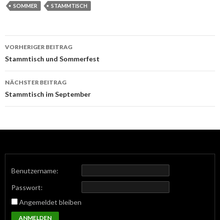
SOMMER
STAMMTISCH
Beitrags-
VORHERIGER BEITRAG
Navigation
Stammtisch und Sommerfest
NÄCHSTER BEITRAG
Stammtisch im September
Benutzername:
Passwort:
Angemeldet bleiben
ANMELDEN