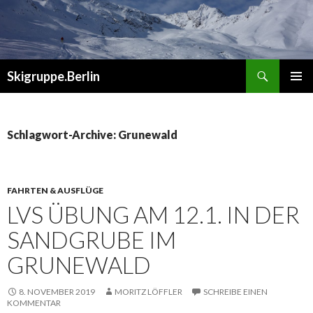
Suchen
Skigruppe.Berlin
ZUM
PRIMÄR
INHALT
MENÜ
SPRINGEN
Schlagwort-Archive: Grunewald
FAHRTEN & AUSFLÜGE
LVS ÜBUNG AM 12.1. IN DER
SANDGRUBE IM
GRUNEWALD
8. NOVEMBER 2019
MORITZ LÖFFLER
SCHREIBE EINEN
KOMMENTAR