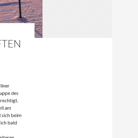
FTEN
liner
ruppe des
rechtigt.
ll am
d sich beim
ich bald
eiteren