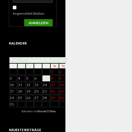
Angemeldet bleiben
ANMELDEN
KALENDER
«
August 2026
»
Mo
Di
Mi
Do
Fr
Sa
So
1
2
3
4
5
6
7
8
9
10
11
12
13
14
15
16
17
18
19
20
21
22
23
24
25
26
27
28
29
30
31
Kalender von
Kieran O'Shea
NEUESTE BEITRÄGE