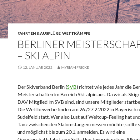
FAHRTEN & AUSFLÜGE
,
WETTKÄMPFE
BERLINER MEISTERSCHA
– SKI ALPIN
12. JANUAR 2022
MYRIAM FRICKE
Der Skiverband Berlin (
SVB
) richtet wie jedes Jahr die Ber
Meisterschaften im Bereich Ski-alpin aus. Da wir als Skig
DAV Mitglied im SVB sind, sind unsere Mitglieder startbe
Die Wettbewerbe finden am 26./27.2.2022 in Bayerischze
Sudelfeld statt. Wer also Lust auf Weltcup-Feeling hat un
Tanz zwischen den Slalomstangen messen möchte, sollte s
und möglichst bis zum 20.1. anmelden. Es wird eine
Gemeinschaftsfahrt zum Selbstkostenpreis geben. Alle w