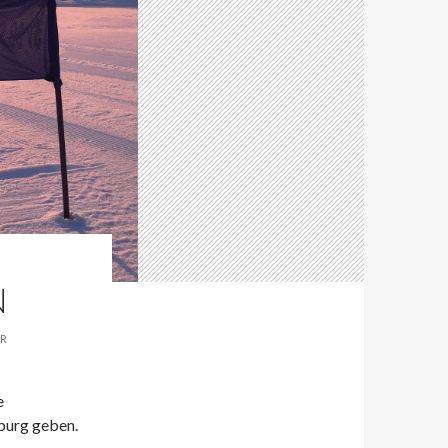
N
R
e
nburg geben.