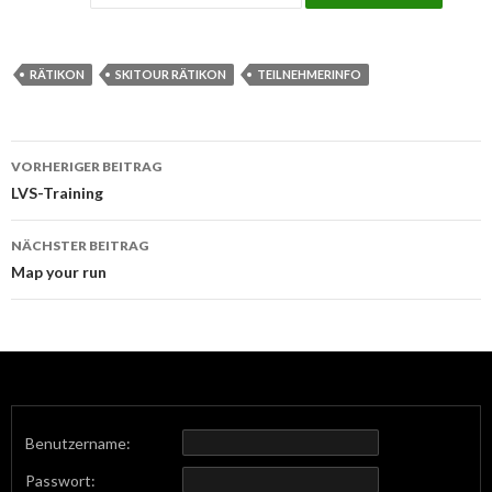
RÄTIKON
SKITOUR RÄTIKON
TEILNEHMERINFO
Beitrags-
VORHERIGER BEITRAG
Navigation
LVS-Training
NÄCHSTER BEITRAG
Map your run
Benutzername:
Passwort: