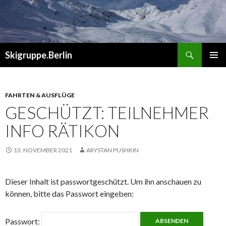
Suchen
Skigruppe.Berlin
ZUM
PRIMÄR
INHALT
MENÜ
SPRINGEN
FAHRTEN & AUSFLÜGE
GESCHÜTZT: TEILNEHMER
INFO RÄTIKON
13. NOVEMBER 2021
ARYSTAN PUSHKIN
Dieser Inhalt ist passwortgeschützt. Um ihn anschauen zu
können, bitte das Passwort eingeben:
Passwort: