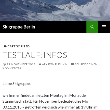
Suchen
Skigruppe.Berlin
ZUM
PRIMÄR
INHALT
MENÜ
SPRINGEN
UNCATEGORIZED
TESTLAUF: INFOS
29. NOVEMBER 2015
ARYSTAN PUSHKIN
SCHREIBE EINEN
KOMMENTAR
Liebe Skigruppe,
wie immer findet am letzten Montag im Monat der
Stammtisch statt. Für November bedeutet dies Mo
30.11.2015 – getroffen wird sich wie immer ab 19 Uhr im