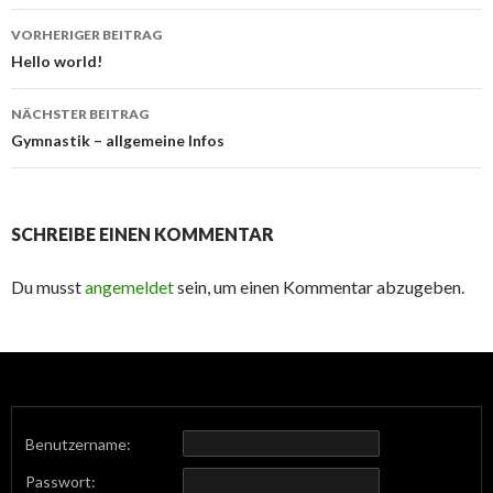
Beitrags-
VORHERIGER BEITRAG
Navigation
Hello world!
NÄCHSTER BEITRAG
Gymnastik – allgemeine Infos
SCHREIBE EINEN KOMMENTAR
Du musst
angemeldet
sein, um einen Kommentar abzugeben.
Benutzername:
Passwort: