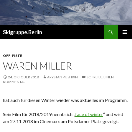
Suchen
Skigruppe.Berlin
ZUM
PRIMÄR
INHALT
MENÜ
SPRINGEN
OFF-PISTE
WAREN MILLER
24. OKTOBER 2018
ARYSTAN PUSHKIN
SCHREIBE EINEN
KOMMENTAR
hat auch für diesen Winter wieder was aktuelles im Programm.
Sein Film für 2018/2019 nennt sich „
face of winter
“ und wird
am 27.11.2018 im Cinemaxx am Potsdamer Platz gezeigt.