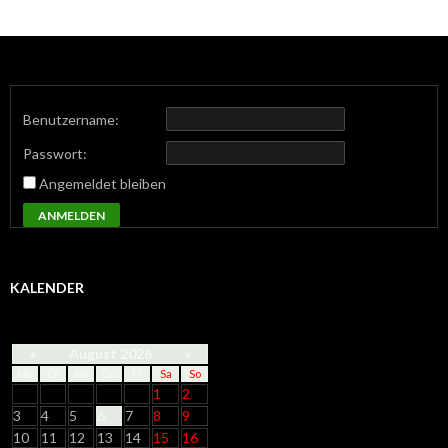
Benutzername:
Passwort:
Angemeldet bleiben
ANMELDEN
KALENDER
«
August 2026
»
Mo
Di
Mi
Do
Fr
Sa
So
1
2
3
4
5
6
7
8
9
10
11
12
13
14
15
16